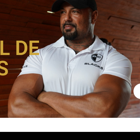
L DE
S