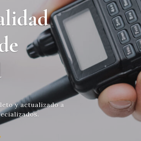
alidad
 de
d
eto y actualizado a
ecializados.