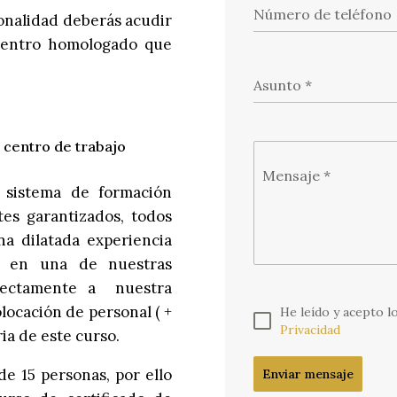
Número de teléfono
ionalidad deberás acudir
centro homologado que
Asunto
*
n centro de trabajo
Mensaje
*
 sistema de formación
tes garantizados, todos
a dilatada experiencia
as en una de nuestras
irectamente a nuestra
locación de personal ( +
He leído y acepto l
Privacidad
ria de este curso.
e 15 personas, por ello
Enviar mensaje