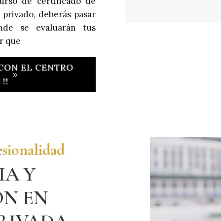
urso de certificado de
a privado, deberás pasar
nde se evaluarán tus
ar que
 CON EL CENTRO
!!
esionalidad
IA Y
ÓN EN