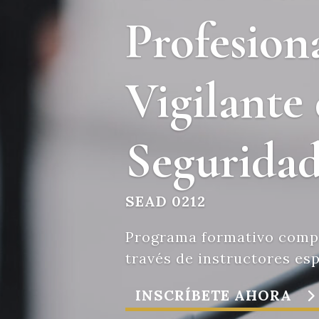
Profesion
Vigilante
Segurida
SEAD 0212
Programa formativo compl
través de instructores esp
INSCRÍBETE AHORA