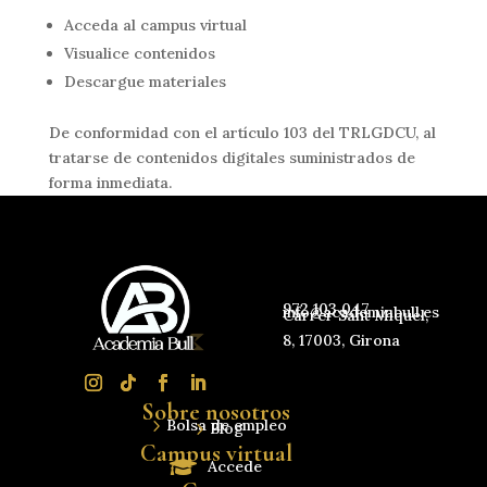
Acceda al campus virtual
Visualice contenidos
Descargue materiales
De conformidad con el artículo 103 del TRLGDCU, al
tratarse de contenidos digitales suministrados de
forma inmediata.
972 103 047
info@academiabull.es
Carrer Sant Miquel,
8, 17003, Girona
Sobre nosotros
5
Bolsa de empleo
5
Blog
Campus virtual

Accede