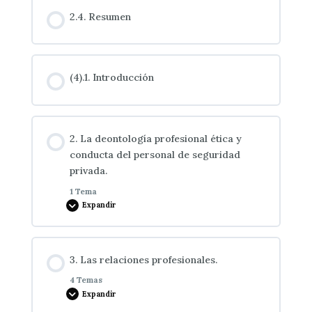
Contenido de la Lección
información como elemento imprescindible en
2.4. Resumen
0% COMPLETADO
0/7 pasos
la protección. La observación como fuente de
información y técnica disuasiva
Los Procedimientos del Agresor
(4).1. Introducción
La Observación como Fuente de Infromación y
Técnica Disuasiva
Métodos de Actuación
2. La deontología profesional ética y
conducta del personal de seguridad
Fisiología del enfrentamiento en situación
privada.
crítica
1 Tema
Expandir
El Atentado
Contenido de la Lección
3. Las relaciones profesionales.
0% COMPLETADO
0/1 pasos
La Amenaza
4 Temas
Expandir