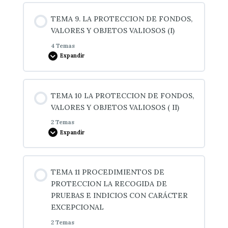
2.- PROCEDIMIENTO DE ACTUACION
Contenido de la Lección
TEMA 9. LA PROTECCION DE FONDOS,
0% COMPLETADO
0/3 pasos
VALORES Y OBJETOS VALIOSOS (I)
4 Temas
Expandir
Introducción
Contenido de la Lección
Características de estas zonas
TEMA 10 LA PROTECCION DE FONDOS,
0% COMPLETADO
0/4 pasos
VALORES Y OBJETOS VALIOSOS ( II)
2 Temas
Rondas de vigilancia a pie y en vehículos
Expandir
Introducción
Contenido de la Lección
El transporte de estos materiales
TEMA 11 PROCEDIMIENTOS DE
0% COMPLETADO
0/2 pasos
PROTECCION LA RECOGIDA DE
PRUEBAS E INDICIOS CON CARÁCTER
La distribución de los compartimentos
EXCEPCIONAL
Concepto de almacenamiento
2 Temas