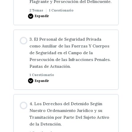
Flagrante y Persecución del Delincuente.
La denuncia
2 Temas
|
1 Cuestionario
Expandir
1. Noción de derecho procesal penal. La
Contenido de la Lección
jurisdicción: concepto y competencia. La
3. El Personal de Seguridad Privada
0% COMPLETADO
0/2 pasos
denuncia. Concepto, elementos y obligación de
como Auxiliar de las Fuerzas Y Cuerpos
denunciar: delitos públicos y delitos no públicos.
de Seguridad en el Campo de la
Persecución de las Infracciones Penales.
Concepto
Pautas de Actuación.
1 Cuestionario
Expandir
Cacheos y registros
Contenido de la Lección
2. La detención: concepto y duración. Facultades
4. Los Derechos del Detenido Según
atribuidas a este respecto por nuestro
Nuestro Ordenamiento Jurídico y su
ordenamiento jurídico a las personas no
Tramitación por Parte Del Sujeto Activo
revestidas de los atributos de agente de policía
3. El personal de seguridad privada como auxiliar
de la Detención.
judicial. Delito flagrante y persecución del
de las fuerzas y cuerpos de seguridad en el campo