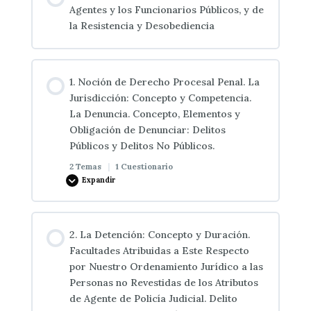
públicas garantizadas por la constitución
Agentes y los Funcionarios Públicos, y de
5. Delitos contra el patrimonio y el orden
la Resistencia y Desobediencia
socioeconómico: robo, hurto, daños, receptación
8. Delitos contra la intimidad, el derecho a la
y otras conductas afines
De los delitos cometidos por los funcionarios
imagen y la inviolabilidad del domicilio.
públicos contra la libertad individual
1. Noción de Derecho Procesal Penal. La
Jurisdicción: Concepto y Competencia.
7. Delitos cometidos con ocasión del ejercicio de
La Denuncia. Concepto, Elementos y
los derechos fundamentales y de las libertades
Obligación de Denunciar: Delitos
públicas garantizadas por la constitución.
Públicos y Delitos No Públicos.
2 Temas
|
1 Cuestionario
Expandir
Contenido de la Lección
2. La Detención: Concepto y Duración.
0% COMPLETADO
0/2 pasos
Facultades Atribuidas a Este Respecto
por Nuestro Ordenamiento Jurídico a las
Personas no Revestidas de los Atributos
Naturaleza y características
de Agente de Policía Judicial. Delito