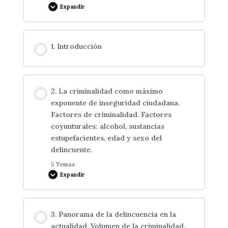
Expandir
Técnicas de Autocontrol
Nociones Generales de Seguridad
Contenido de la Lección
1. Introducción
0% COMPLETADO
0/3 pasos
Seguridad Individual y Seguridad Colectiva
El Sentimiento de Inseguridad
2. La criminalidad como máximo
La Inseguridad
exponente de inseguridad ciudadana.
Factores de criminalidad. Factores
La Actitud e Imagen del Vigilante de Seguridad
coyunturales: alcohol, sustancias
Privada Ante la Inseguridad
Inadaptación, Marginalidad, Delincuencia: Clases
estupefacientes, edad y sexo del
de delincuencia.
delincuente.
Técnicas de comunicación dirigidas a la
5 Temas
Expandir
resolución de conflictos.
Contenido de la Lección
3. Panorama de la delincuencia en la
0% COMPLETADO
0/5 pasos
actualidad. Volumen de la criminalidad.