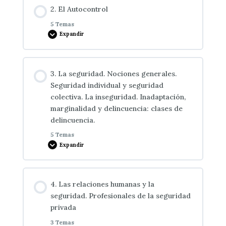
Descripción de Cosas
2. El Autocontrol
0% COMPLETADO
0/3 pasos
5 Temas
Expandir
Descripción de Zonas
La Atención
Contenido de la Lección
3. La seguridad. Nociones generales.
Descripción de Edificios.
0% COMPLETADO
0/5 pasos
La Percepción
Seguridad individual y seguridad
colectiva. La inseguridad. Inadaptación,
marginalidad y delincuencia: clases de
El Autocontrol
La Memoria
delincuencia.
5 Temas
Expandir
El Miedo
Contenido de la Lección
El Pánico
4. Las relaciones humanas y la
0% COMPLETADO
0/5 pasos
seguridad. Profesionales de la seguridad
privada
El Estrés
3 Temas
La Seguridad