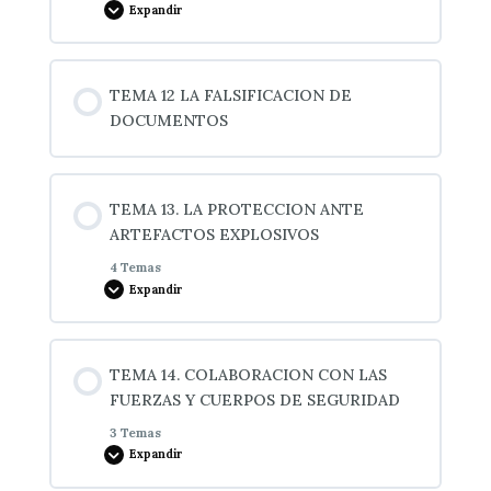
Expandir
Medidas de seguridad antes, durante y después
Recuento y clasificación
del servicio
Contenido de la Lección
TEMA 12 LA FALSIFICACION DE
0% COMPLETADO
0/2 pasos
DOCUMENTOS
Normas generales
TEMA 13. LA PROTECCION ANTE
ARTEFACTOS EXPLOSIVOS
Definiciones
4 Temas
Expandir
Contenido de la Lección
TEMA 14. COLABORACION CON LAS
0% COMPLETADO
0/4 pasos
FUERZAS Y CUERPOS DE SEGURIDAD
3 Temas
Expandir
13.1 Actuación ante amenaza de colocación de un
artefacto explosivo.