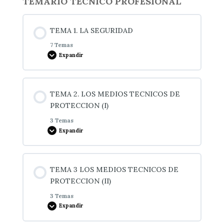
TEMARIO TÉCNICO PROFESIONAL
TEMA 1. LA SEGURIDAD
7 Temas
Expandir
Contenido de la Lección
TEMA 2. LOS MEDIOS TECNICOS DE
0% COMPLETADO
0/7 pasos
PROTECCION (I)
3 Temas
Expandir
1.1 Nociones generales
Contenido de la Lección
1.2 Seguridad individual y seguridad colectiva
TEMA 3 LOS MEDIOS TECNICOS DE
0% COMPLETADO
0/3 pasos
PROTECCION (II)
3 Temas
1.3 Seguridad privada
Expandir
1.- Concepto