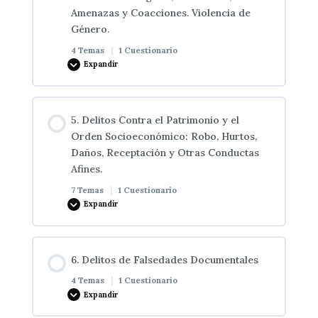
3. Derecho administrativo especial
2. Las personas criminalmente responsables de
Amenazas y Coacciones. Violencia de
los delitos.
Género.
Homicidio y sus formas. Lesiones
1. La Infracción Penal
4 Temas
|
1 Cuestionario
Expandir
3. Homicido y sus Formas. Lesiones
Contenido de la Lección
5. Delitos Contra el Patrimonio y el
0% COMPLETADO
0/4 pasos
Orden Socioeconómico: Robo, Hurtos,
Daños, Receptación y Otras Conductas
Afines.
Detenciones Ilegales. Tipo básico
7 Temas
|
1 Cuestionario
Expandir
Figuras agravadas en los delitos de detención
ilegal y secuestro.
Contenido de la Lección
6. Delitos de Falsedades Documentales
0% COMPLETADO
0/7 pasos
4 Temas
|
1 Cuestionario
Coacciones
Expandir
Delitos patrimoniales