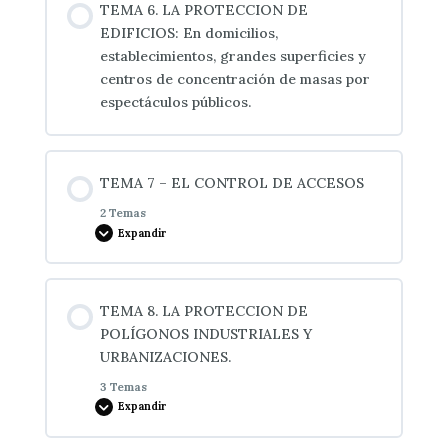
TEMA 6. LA PROTECCION DE
0% COMPLETADO
0/2 pasos
EDIFICIOS: En domicilios,
4.4 La protección de pruebas e indicios en un
establecimientos, grandes superficies y
salto de alarma
centros de concentración de masas por
5.1 La autoprotección
espectáculos públicos.
5.2 Técnicas y procedimientos de autoprotección
personal: en el lugar de trabajo, domicilio, en los
TEMA 7 – EL CONTROL DE ACCESOS
desplazamientos, en otros lugares.
2 Temas
Expandir
Contenido de la Lección
TEMA 8. LA PROTECCION DE
0% COMPLETADO
0/2 pasos
POLÍGONOS INDUSTRIALES Y
URBANIZACIONES.
3 Temas
1.1 Concepto
Expandir